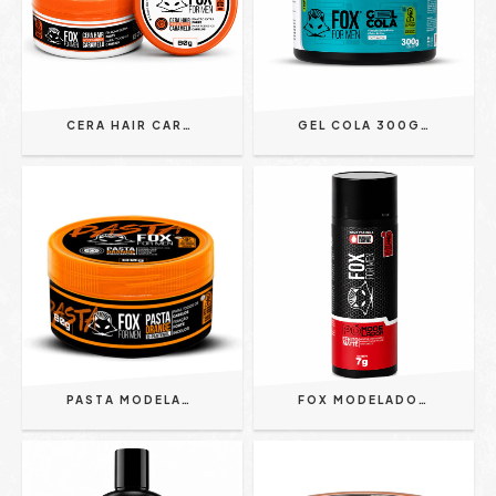
CERA HAIR CARAMELO 80G- FOX FOR MEN- REF. 1647
GEL COLA 300G FOX FOR MEN REF. 715
PASTA MODELADORA ORANGE 80G FOX FOR MEN
FOX MODELADOR EM PÓ 7G