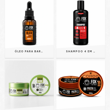
ÓLEO PARA BARBA EM GOTAS 30ML - FOX FOR MEN
SHAMPOO 4 EM 1 240ML - FOX FOR MEN | CABELO, BARBA, ROSTO E CORPO | ANTI OLEOSIDADE E HIDRATANTE