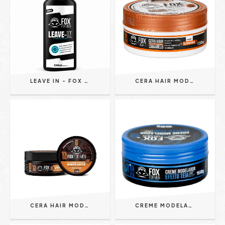
LEAVE IN - FOX FOR MEN 240ML - PROTEÇÃO TÉRMICA | REPARAÇÃO CAPILAR | BRILHO | MACIEZ
CERA HAIR MODELADORA CARAMELO 130G - FOX FOR MEN
CERA HAIR MODELADORA EFEITO MATTE 70G FOX FOR MEN
CREME MODELADOR EFEITO TEIA 150G AZUL - FOX FOR MEN | HIDRATA E MODELA