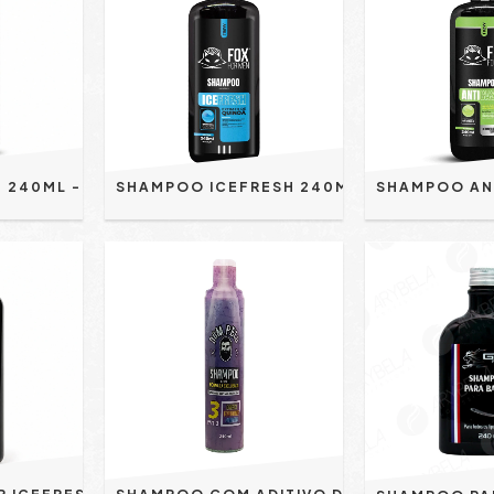
SHAMPOO 4 EM 1 240ML - FOX FOR MEN | CABELO, BARBA, ROSTO E CORPO | ANTI OLEOSIDADE E HIDRATANTE
SHAMPOO ICEFRESH 240ML FOX FOR MEN