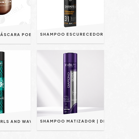
SHAMPOO ESCURECEDOR 250ML - DOM PELO
SALVATORE MÁSCARA POESIA 500ML
SHAMPOO MATIZADOR | DIAMOND SILVER 300ML - EVOLPY LISS | NEUTRALIZA TONS AMARELOS | ANTIAMARELAMENTO
SHAMPOO CURLS AND WAVES PARA CACHOS 500ML - EVOLPY LISS