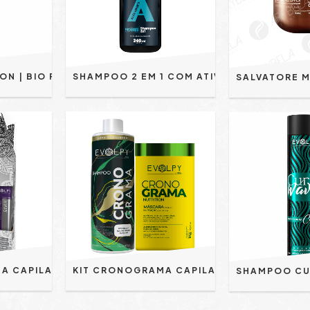
SHAMPOO AMAZON | BIO RECONSTRUTOR 500ML - EVOLPY LISS
SHAMPOO 2 EM 1 COM ATIVOS NOBRES - ALFA LOOK'S 240 ML
KIT CRONOGRAMA CAPILAR LOIROS | DIAMOND SILVER 4 PRODUTOS - EVOLPY LISS
KIT CRONOGRAMA CAPILAR NUTRIÇÃO | SHAMPOO 1L + MÁSCARA 1 KG - EVOLPY LISS