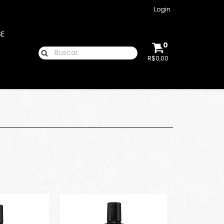
Login
SE
0
E
R$0,00