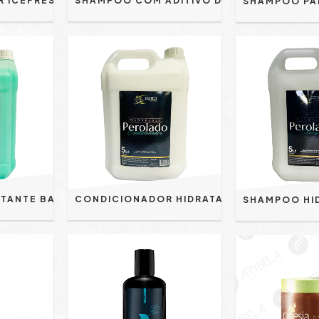
CONDICIONADOR ICEFRESH 240ML FOX FOR MEN
SHAMPOO COM ADITIVO DE CRESCIMENTO 250ML - DOM PELO
SHAMPOO HIDRATANTE BABOSA GALÃO 5L - G10 PREMIUM
CONDICIONADOR HIDRATANTE PEROLADO GALÃO 5L - G10 PREMIUM