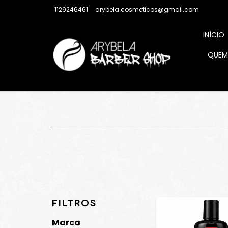
1129246461
arybela.cosmeticos@gmail.com
INÍCIO
QUEM
FILTROS
Marca