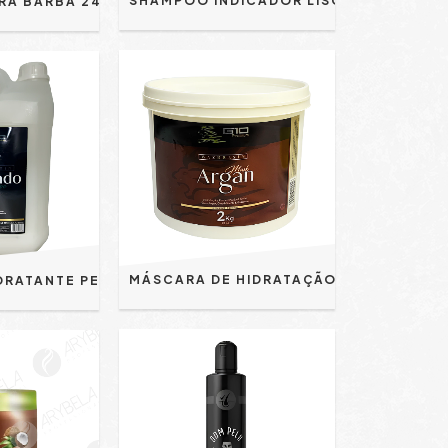
SHAMPOO INDICADOR LISO 250ML FOX FOR MEN
SHAMPOO PARA BARBA 240ML - G10 PREMIUM
MÁSCARA DE HIDRATAÇÃO ARGAN 2KG - G10 PREMIUM
SHAMPOO HIDRATANTE PEROLADO GALÃO 5L - G10 PREMIUM