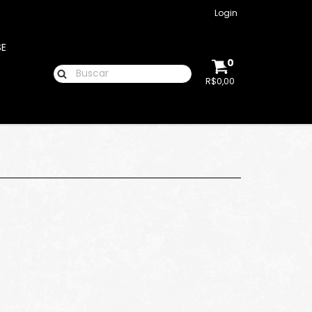
Login
SE
0
E
R$0,00