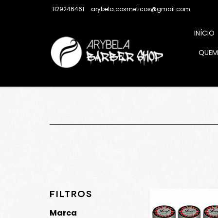
1129246461
arybela.cosmeticos@gmail.com
INÍCIO
QUEM
FILTROS
Marca