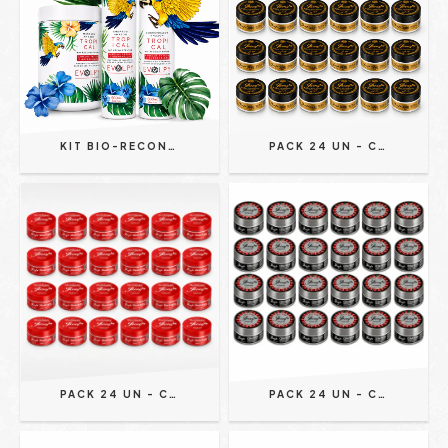
KIT BIO-RECONSTRUÇÃO TROPICAL AMAZON - EVOLPY LISS | REDUZ FRIZZ, RECUPERA DANOS E DEVOLVE O BRILHO
PACK 24 UN - CERA MODELADORA GOLD CARAMEL WAX FIXAÇÃO ADAPTÁVEL 150G - JHONY BARBER
PACK 24 UN - CREME MODELADOR SUPREME - EFEITO TEIA 150G - JHONY BARBER
PACK 24 UN - CERA MODELADORA NEON CASSINO ROYALE EFEITO MOLHADO 150G - JHONY BARBER