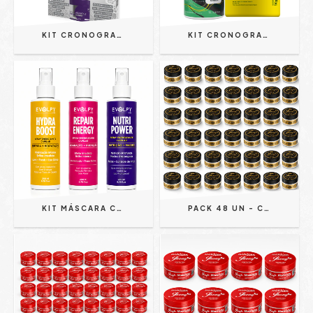
KIT CRONOGRAMA CAPILAR LOIROS | DIAMOND SILVER 4 PRODUTOS - EVOLPY LISS
KIT CRONOGRAMA CAPILAR NUTRIÇÃO | SHAMPOO 1L + MÁSCARA 1 KG - EVOLPY LISS
KIT MÁSCARA CAPILAR EM SPRAY | CRONOGRAMA - EVOLPY LISS 200ML
PACK 48 UN - CERA MODELADORA GOLD CARAMEL WAX FIXAÇÃO ADAPTÁVEL 150G - JHONY BARBER