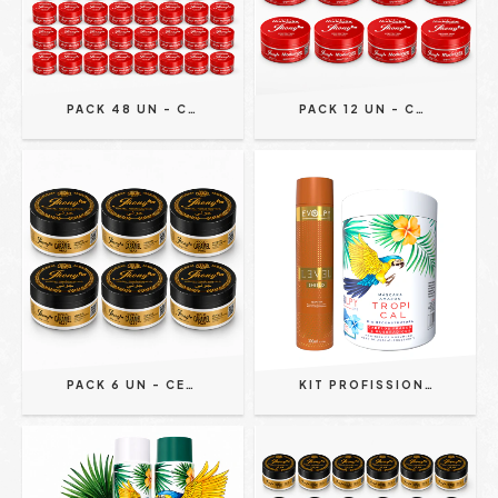
PACK 48 UN - CREME MODELADOR SUPREME - EFEITO TEIA 150G - JHONY BARBER
PACK 12 UN - CREME MODELADOR SUPREME - EFEITO TEIA 150G - JHONY BARBER
PACK 6 UN - CERA MODELADORA GOLD CARAMEL WAX FIXAÇÃO ADAPTÁVEL 150G - JHONY BARBER
KIT PROFISSIONAL | KERATINA E MÁSCARA BIO RECONSTRUTORA - EVOLPY LISS