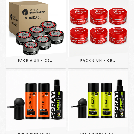
PACK 6 UN - CERA MODELADORA NEON CASSINO ROYALE EFEITO MOLHADO 150G - JHONY BARBER
PACK 6 UN - CREME MODELADOR SUPREME - EFEITO TEIA 150G - JHONY BARBER