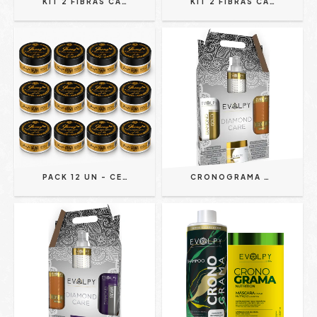
KIT 2 FIBRAS CAPILARES CASTANHO C/ APLICADOR E SPRAY FIXADOR - FOX FOR MEN
KIT 2 FIBRAS CAPILARES C/ APLICADOR E SPRAY FIXADOR - FOX FOR MEN
PACK 12 UN - CERA MODELADORA GOLD CARAMEL WAX FIXAÇÃO ADAPTÁVEL 150G - JHONY BARBER
CRONOGRAMA CAPILAR DIAMOND CARE – KIT ANTI-RESSECAMENTO E FRIZZ 4 PRODUTOS 10 TRATAMENTOS - EVOLPY LISS