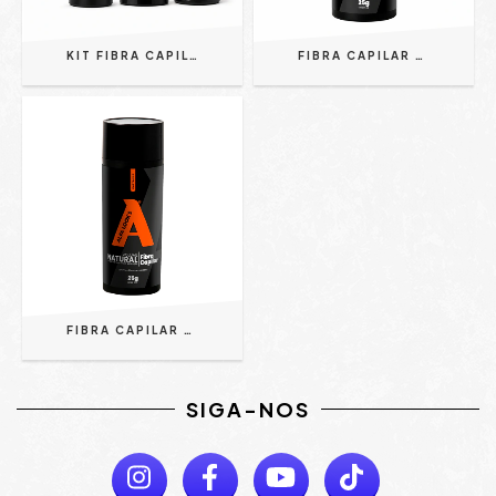
KIT FIBRA CAPILAR PRETO 25G PARA CALVÍCIE + SPRAY FIXADOR 120ML RESISTENTE À ÁGUA + APLICADOR
FIBRA CAPILAR COM VOLUME NATURAL PRETO - ALFA LOOK'S 25G
FIBRA CAPILAR COM VOLUME NATURAL CASTANHO - ALFA LOOK'S 25G
SIGA-NOS