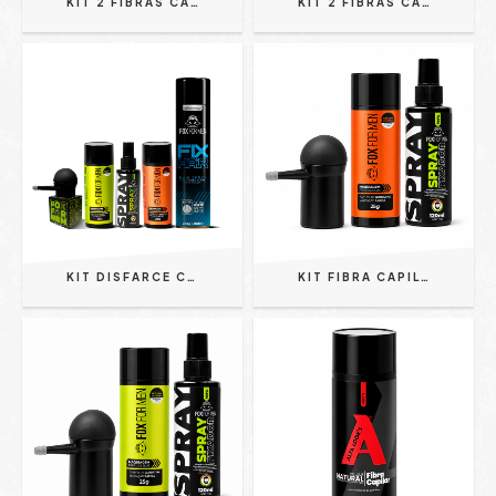
KIT 2 FIBRAS CAPILARES CASTANHO C/ APLICADOR E SPRAY FIXADOR - FOX FOR MEN
KIT 2 FIBRAS CAPILARES C/ APLICADOR E SPRAY FIXADOR - FOX FOR MEN
KIT DISFARCE CAPILAR TOTAL – FIBRAS + APLICADOR + FIXADOR + LAQUÊ ALTA FIXAÇÃO - FOX FOR MEN
KIT FIBRA CAPILAR CASTANHO 25G PARA CALVÍCIE + SPRAY FIXADOR 120ML RESISTENTE À ÁGUA + APLICADOR