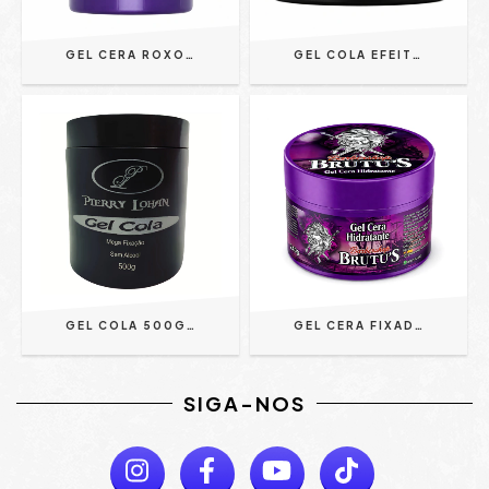
GEL CERA ROXO 500G - PIERRY LOHAN
GEL COLA EFEITO BRILHO COM FIXAÇÃO EXTRA FORTE - ALFA LOOK'S 300G
GEL COLA 500G - PIERRY LOHAN
GEL CERA FIXADOR HIDRATANTE 240G - BRUTU'S
SIGA-NOS