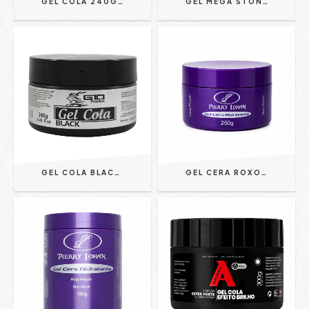
GEL COLA 240G | FIXAÇÃO EXTREMA - G10 PREMIUM
GEL MEGA STONE 250G FOX FOR MEN REF. 2145
GEL COLA BLACK 240G - G10 PREMIUM
GEL CERA ROXO 250G - PIERRY LOHAN