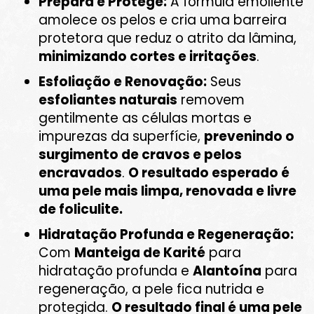
Prepara e Protege:
A fórmula emoliente
amolece os pelos e cria uma barreira
protetora que reduz o atrito da lâmina,
minimizando cortes e irritações
.
Esfoliação e Renovação:
Seus
esfoliantes naturais
removem
gentilmente as células mortas e
impurezas da superfície,
prevenindo o
surgimento de cravos e pelos
encravados
.
O resultado esperado é
uma pele mais limpa, renovada e livre
de foliculite.
Hidratação Profunda e Regeneração:
Com
Manteiga de Karité
para
hidratação profunda e
Alantoína
para
regeneração, a pele fica nutrida e
protegida.
O resultado final é uma pele