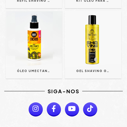
REFIL SHAVING CREME HIDRATANTE LEMON - ALFA LOOK'S 1KG
KIT ÓLEO PARA BARBA CAVEIRA GOLD MILLION + BOURBON WOOD 30ML - JHONY BARBER | TRATAMENTO COMPLETO
ÓLEO UMECTANTE PARA CACHOS - MARIA AMOSTRADA 100ML
GEL SHAVING GOLD ALAN CALIXTO 300 ML - FOX FOR MEN
SIGA-NOS