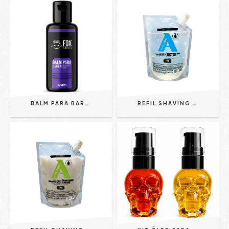
BALM PARA BARBA - FOX FOR MEN 120ML | HIDRATAÇÃO | MODELAGEM | CONTROLE | BRILHO
REFIL SHAVING GEL HIDRATANTE MENTHOL - ALFA LOOK'S 1KG