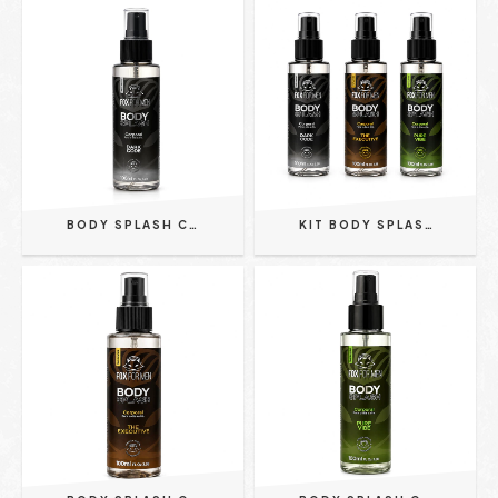
BODY SPLASH CORPORAL | DARK CODE - FOX FOR MEN 100ML
KIT BODY SPLASH CORPORAL | AMADEIRADO + FLORAL + AROMÁTICO - FOX FOR MEN 100ML