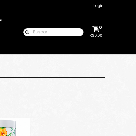
Login
E
0
E
R$0,00