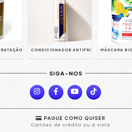
MASCARA DE HIDRATAÇÃO S.O.S 1KG - MIDORI
CONDICIONADOR ANTIFRIZZ GOLD & SILVER 300ML - EVOLPY LISS | HIDRATANTE E RECONSTRUTOR
SIGA-NOS
PAGUE COMO QUISER
Cartões de crédito ou à vista