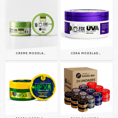
CREME MODELADOR CAPILAR PISTACHE 80G - FOX FOR MEN | HIDRATA, MODELA E COMBATE O FRIZZ
CERA MODELADORA CAPILAR UVA 80G - FOX FOR MEN | HIDRATAÇÃO, CONTROLE DE FRIZZ E FILTRO SOLAR