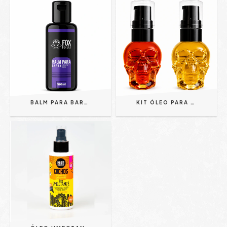
BALM PARA BARBA - FOX FOR MEN 120ML | HIDRATAÇÃO | MODELAGEM | CONTROLE | BRILHO
KIT ÓLEO PARA BARBA CAVEIRA GOLD MILLION + BOURBON WOOD 30ML - JHONY BARBER | TRATAMENTO COMPLETO